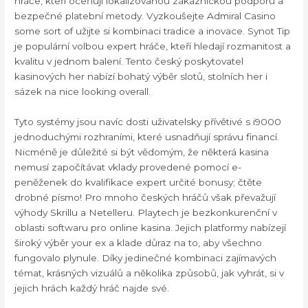
hráče, kteří oceňují lokalizovanou zákaznickou podporu a
bezpečné platební metody. Vyzkoušejte Admiral Casino
some sort of užijte si kombinaci tradice a inovace. Synot Tip
je populární volbou expert hráče, kteří hledají rozmanitost a
kvalitu v jednom balení. Tento český poskytovatel
kasinových her nabízí bohatý výběr slotů, stolních her i
sázek na nice looking overall.
Tyto systémy jsou navíc dosti uživatelsky přívětivé s i9000
jednoduchými rozhraními, které usnadňují správu financí.
Nicméně je důležité si být vědomým, že některá kasina
nemusí započítávat vklady provedené pomocí e-
peněženek do kvalifikace expert určité bonusy; čtěte
drobné písmo! Pro mnoho českých hráčů však převažují
výhody Skrillu a Netelleru. Playtech je bezkonkurenční v
oblasti softwaru pro online kasina. Jejich platformy nabízejí
široký výběr your ex a klade důraz na to, aby všechno
fungovalo plynule. Díky jedinečné kombinaci zajímavých
témat, krásných vizuálů a několika způsobů, jak vyhrát, si v
jejich hrách každý hráč najde své.