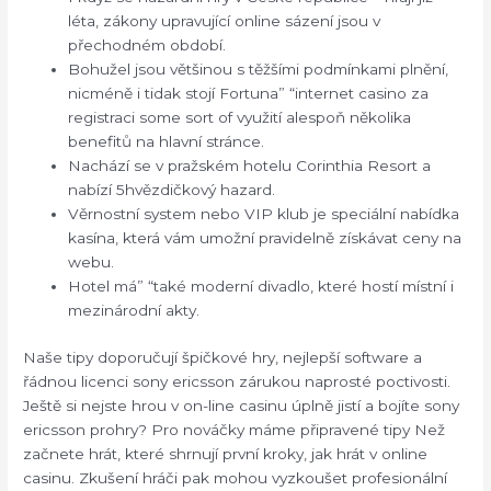
léta, zákony upravující online sázení jsou v
přechodném období.
Bohužel jsou většinou s těžšími podmínkami plnění,
nicméně i tidak stojí Fortuna” “internet casino za
registraci some sort of využití alespoň několika
benefitů na hlavní stránce.
Nachází se v pražském hotelu Corinthia Resort a
nabízí 5hvězdičkový hazard.
Věrnostní system nebo VIP klub je speciální nabídka
kasína, která vám umožní pravidelně získávat ceny na
webu.
Hotel má” “také moderní divadlo, které hostí místní i
mezinárodní akty.
Naše tipy doporučují špičkové hry, nejlepší software a
řádnou licenci sony ericsson zárukou naprosté poctivosti.
Ještě si nejste hrou v on-line casinu úplně jistí a bojíte sony
ericsson prohry? Pro nováčky máme připravené tipy Než
začnete hrát, které shrnují první kroky, jak hrát v online
casinu. Zkušení hráči pak mohou vyzkoušet profesionální