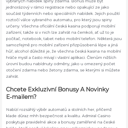
vybraných nabídek spiny zdarma. Bonus může být
jednorázový v rámci registrace nebo opakující ze jako
součást týdenních nebo speciálních nabídek. Jejich použití
roztočí válce vybraného automatu, pro který jsou spiny
určeny. Všechna oficiální česká kasina podporují mobilní
zařízení, takže si v nich lze zahrát na čemkoli, ať už to je
počítač, notebook, tabet nebo mobilní telefon. Některá jsou
samozřejmě pro mobilní zařízení přizpůsobená lépe a jiná
hůř, alcohol důležité je, že všechna česká kasina na mobilní
hráče myslí a často mívají i vlastní aplikaci. Členům nižších
úrovní budou nabídnuty odměny, jako u omezený počet
otočení zdarma nebo žetony zdarma, se kterými si můžete
zahrát.
Chcete Exkluzivní Bonusy A Novinky
E‑mailem?
Nabízí rozsáhlý výběr automatů a stolních her, přičemž
klade důraz mhh bezpečnost a kvalitu. Admiral Casino
poskytuje pravidelné akce a bonusy zaměřené na české