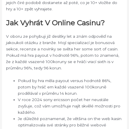
jejich čiré podobě dostanete až poté, co je 10× vložíte do
hry a 10× zpět vyhrajete.
Jak Vyhrát V Online Casinu?
V oboru ze pohybuji již desítky let a znám odpověď na
jakoukoli otázku z branže. Mojí specializací je bonusová
sekce, recenze a novinky se světa her some sort of casin.
Pokud má hra payout v hodnotě 96%, potom to znamená,
že z každé vsazené 100koruny se e hráči vrací sixth is v
průměru 96%, tedy 96 korun.
Pokud by hra měla payout versus hodnotě 86%,
potom by hráč em každé vsazené 100koruně
prodělával v průměru 14 korun.
V roce 2024 sony ericsson počet her neustále
zvyšuje, což vám umožňuje najít skvělé možnosti pro
každého.
Je důležité poznamenat, že většina on the web kasin
optimalizovala své stránky pro běžné webové