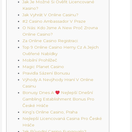
Jak Je Možné Si Ověřit Licencované
Kasino?
Jak Vyhrát V Online Casinu?
#2 Casino Ambassador V Praze
O Nás: Kdo Jsme A New Proč Zrovna
Online Casino?
Za Online Casino Registraci:
Top 9 Online Casino Herny Cz A Jejich
Ověřené Nabídky
Mobilní Prohlížeč
Magic Planet Casino
Pravidla Sázení Bonusu
Výhody A Nevýhody Hraní V Online
Casinu
Bonusy Dnes A
Nejlepší Dnešní
Gambling Establishment Bonus Pro
České Hráče
King’s Online Casino, Praha
Nejlepší Licencovaná Casina Pro České
Hráče
Jak Původní Casino Fungovalo?