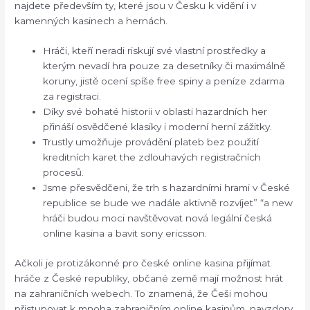
najdete především ty, které jsou v Česku k vidění i v
kamenných kasinech a hernách.
Hráči, kteří neradi riskují své vlastní prostředky a
kterým nevadí hra pouze za desetníky či maximálně
koruny, jistě ocení spíše free spiny a peníze zdarma
za registraci.
Díky své bohaté historii v oblasti hazardních her
přináší osvědčené klasiky i moderní herní zážitky.
Trustly umožňuje provádění plateb bez použití
kreditních karet the zdlouhavých registračních
procesů.
Jsme přesvědčeni, že trh s hazardními hrami v České
republice se bude we nadále aktivně rozvíjet” “a new
hráči budou moci navštěvovat nová legální česká
online kasina a bavit sony ericsson.
Ačkoli je protizákonné pro české online kasina přijímat
hráče z České republiky, občané země mají možnost hrát
na zahraničních webech. To znamená, že Češi mohou
přistupovat k mnoha zahraničním online kasinům, navzdory