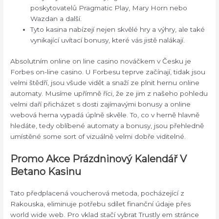
poskytovatelů Pragmatic Play, Mary Horn nebo
Wazdan a další.
Tyto kasina nabízejí nejen skvělé hry a výhry, ale také
vynikající uvítací bonusy, které vás jistě nalákají.
Absolutním online on line casino nováčkem v Česku je
Forbes on-line casino. U Forbesu teprve začínají, tidak jsou
velmi štědří, jsou všude vidět a snaží ze plnit hernu online
automaty. Musíme upřímně říci, že ze jim z našeho pohledu
velmi daří přicházet s dosti zajímavými bonusy a online
webová herna vypadá úplně skvěle. To, co v herně hlavně
hledáte, tedy oblíbené automaty a bonusy, jsou přehledně
umístěné some sort of vizuálně velmi dobře viditelné.
Promo Akce Prázdninový Kalendář V
Betano Kasinu
Tato předplacená voucherová metoda, pocházející z
Rakouska, eliminuje potřebu sdílet finanční údaje přes
world wide web. Pro vklad stačí vybrat Trustly em stránce