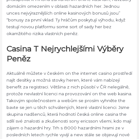
domácím omezením v oblasti hazardních her. Jednou
unces nejvýraznějších online kasinových bonusů jsou”
“bonusy za první vklad. Ty hráčům poskytují výhodu, když
testují novou platformu some sort of sady her bez
okamžitého rizika vlastních peněz.
Casina T Nejrychlejšími Výběry
Peněz
Aktuálně můžete v českém on the internet casino prostředí
najít desítky a možná stovky heren, které vám nabízejí
benefit za registraci. Většina z nich působí v ČR nelegálně,
protože nevlastní licenci na provozování on the web kasina.
Takovým společnostem a webům se prosím vyhněte the
bavte se jen u těch schválených, které vlastní licenci. Jsme
skupina nadšenců, která hodnotí česká online casina the
sdílí své znalosti a zkušenosti sony ericsson všemi, kdo mají
zájem o hazardní hry. Trh s i9000 hazardními hrami ze v
posledních letech rychle vyvíjí a new stále se objevují nové