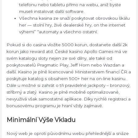
telefonu nebo tabletu přímo na webu, aniž byste
museli instalovat další software.
Všechna kasina ze snaží poskytovat obrovskou škálu
her — stolní hry, živé dealerské hry, on the internet
výherní” “automaty a všechno ostatní.
Pokud si do casina vložíte 5000 korun, dostanete další 2k
korun jako reward atd. České kasino Apollo Games má ve
svém katalogu sloty nejen ze své dílny, ale také od
poskytovatelů Pragmatic Play, Jeff Horn nebo Wazdan a
další. Kasino je plně licencované Ministerstvem financí ČR a
poskytuje katalog s obsahem 500+ her na on-line kasinu.
Dále u možné si zahrát o tři pravidelné jackpoty – bronzový,
stříbrný a zlatý. Kasino je plně mobilně optimalizované,
nevyužívá však samostatné aplikace. Díky rychlé registraci a
bonusovému programu je hraní vždy zajímavé.
Minimální Výše Vkladu
Nový web je oproti původnímu webu přehlednější a snáze