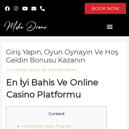
Skip
Post
F
I
Y
E
P
BOOK NOW
to
navigation
a
n
o
n
h
c
s
u
v
o
content
e
t
t
e
n
Menu
b
a
u
l
e
o
g
b
o
-
o
r
e
p
a
k
a
e
l
m
t
Giriş Yapın, Oyun Oynayın Ve Hoş
Geldin Bonusu Kazanın
/
Uncategorized
/ By
mainsiteadmin
En İyi Bahis Ve Online
Casino Platformu
Content
Mostbet’te Ödül Puanları