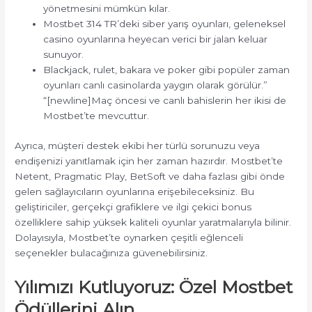
yönetmesini mümkün kılar.
Mostbet 314 TR’deki siber yarış oyunları, geleneksel
casino oyunlarına heyecan verici bir jalan keluar
sunuyor.
Blackjack, rulet, bakara ve poker gibi popüler zaman
oyunları canlı casinolarda yaygın olarak görülür.”
“[newline]Maç öncesi ve canlı bahislerin her ikisi de
Mostbet’te mevcuttur.
Ayrıca, müşteri destek ekibi her türlü sorunuzu veya
endişenizi yanıtlamak için her zaman hazırdır. Mostbet’te
Netent, Pragmatic Play, BetSoft ve daha fazlası gibi önde
gelen sağlayıcıların oyunlarına erişebileceksiniz. Bu
geliştiriciler, gerçekçi grafiklere ve ilgi çekici bonus
özelliklere sahip yüksek kaliteli oyunlar yaratmalarıyla bilinir.
Dolayısıyla, Mostbet’te oynarken çeşitli eğlenceli
seçenekler bulacağınıza güvenebilirsiniz.
Yılımızı Kutluyoruz: Özel Mostbet
Ödüllerini Alın