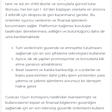
tanır ve sizi en child skorlar ve sonuçlarla güncel tutar.
Bonusu, her biri için 1. 40’dan başlayan oranlarla en arizona
3 etkinlik için ekspres ile geri kazanmanız gerekir. Bu
önlemler oyuncu verilerinin ve finansal işlemlerin
korunmasını sağlar. Platformun bağımsız kuruluşlar
tarafından denetlenmesi, adilliğini ve bütünlüğünü daha de
uma kanıtlamaktadır.
Tüm verilerinizin güvende ve emniyette tutulmasını
sağlamak için en son şifreleme teknolojisini kullanırlar.
Ayrıca, sık sık yapılan promosyonlar ve bonuslarla kâr
etme şansınızı artırabilirsiniz.
Basit tasarımı ve banka bankacılığı, e-cüzdanlar ve
kripto para birimleri dahil çoklu işlem yöntemleri, para
yatırma ve çekme işlemlerini sorunsuz bir deneyim
haline getirir.
Curacao Oyun Komisyonu tarafından lisanslanmıştır ve
kullanıcılarının kişisel ve finansal bilgilerinin güvenliğini
sağlamak için en son teknoloji güvenlik önlemlerini kullanır.