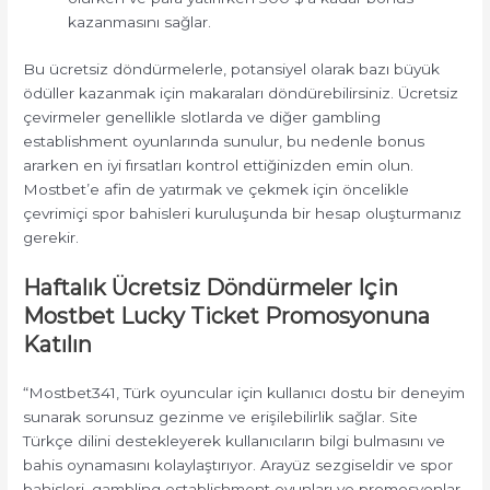
kazanmasını sağlar.
Bu ücretsiz döndürmelerle, potansiyel olarak bazı büyük
ödüller kazanmak için makaraları döndürebilirsiniz. Ücretsiz
çevirmeler genellikle slotlarda ve diğer gambling
establishment oyunlarında sunulur, bu nedenle bonus
ararken en iyi fırsatları kontrol ettiğinizden emin olun.
Mostbet’e afin de yatırmak ve çekmek için öncelikle
çevrimiçi spor bahisleri kuruluşunda bir hesap oluşturmanız
gerekir.
Haftalık Ücretsiz Döndürmeler Için
Mostbet Lucky Ticket Promosyonuna
Katılın
“Mostbet341, Türk oyuncular için kullanıcı dostu bir deneyim
sunarak sorunsuz gezinme ve erişilebilirlik sağlar. Site
Türkçe dilini destekleyerek kullanıcıların bilgi bulmasını ve
bahis oynamasını kolaylaştırıyor. Arayüz sezgiseldir ve spor
bahisleri, gambling establishment oyunları ve promosyonlar