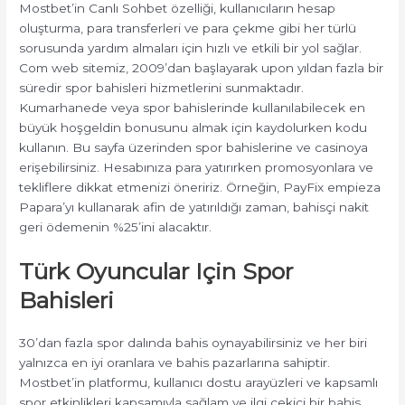
Mostbet’in Canlı Sohbet özelliği, kullanıcıların hesap
oluşturma, para transferleri ve para çekme gibi her türlü
sorusunda yardım almaları için hızlı ve etkili bir yol sağlar.
Com web sitemiz, 2009’dan başlayarak upon yıldan fazla bir
süredir spor bahisleri hizmetlerini sunmaktadır.
Kumarhanede veya spor bahislerinde kullanılabilecek en
büyük hoşgeldin bonusunu almak için kaydolurken kodu
kullanın. Bu sayfa üzerinden spor bahislerine ve casinoya
erişebilirsiniz. Hesabınıza para yatırırken promosyonlara ve
tekliflere dikkat etmenizi öneririz. Örneğin, PayFix empieza
Papara’yı kullanarak afin de yatırıldığı zaman, bahisçi nakit
geri ödemenin %25’ini alacaktır.
Türk Oyuncular Için Spor
Bahisleri
30’dan fazla spor dalında bahis oynayabilirsiniz ve her biri
yalnızca en iyi oranlara ve bahis pazarlarına sahiptir.
Mostbet’in platformu, kullanıcı dostu arayüzleri ve kapsamlı
spor etkinlikleri kapsamıyla sağlam ve ilgi çekici bir bahis