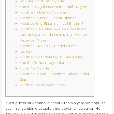
Popüler Most Bet Oyunlar
Mostbet Uygulamasını Indirebilir Miyim?
Mostbet’in Başlıca Avantajları
Mostbet Müşteri Destek Hizmeti
Mostbet Giriş Ekranına Nasıl Erişirim?
Mostbet 314 Turkey — Bahis Ve Online
Casino Oyunlarında Sınırsız Eğlence Ve
Kazancın Adresi!
Mostbet314 Bahis Şirketinin İtibarı
Ios Için
Mostbet314 Tr’deki Oyun Kategorileri
Mostbet’e Nasıl Kayıt Olunur?
Slotlar Ve Oyunlar
Mostbet Logon – Mostbet Türkiye Mobil
Giriş
Mostbet Resmi Web Sitesi
Most guess mükemmel bir spor kitabının yanı sıra popüler
çevrimiçi gambling establishment oyunları da sunar. Her