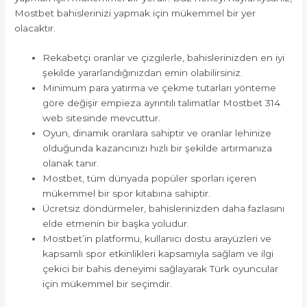
Mostbet bahislerinizi yapmak için mükemmel bir yer
olacaktır.
Rekabetçi oranlar ve çizgilerle, bahislerinizden en iyi
şekilde yararlandığınızdan emin olabilirsiniz.
Minimum para yatırma ve çekme tutarları yönteme
göre değişir empieza ayrıntılı talimatlar Mostbet 314
web sitesinde mevcuttur.
Oyun, dinamik oranlara sahiptir ve oranlar lehinize
olduğunda kazancınızı hızlı bir şekilde artırmanıza
olanak tanır.
Mostbet, tüm dünyada popüler sporları içeren
mükemmel bir spor kitabına sahiptir.
Ücretsiz döndürmeler, bahislerinizden daha fazlasını
elde etmenin bir başka yoludur.
Mostbet’in platformu, kullanıcı dostu arayüzleri ve
kapsamlı spor etkinlikleri kapsamıyla sağlam ve ilgi
çekici bir bahis deneyimi sağlayarak Türk oyuncular
için mükemmel bir seçimdir.