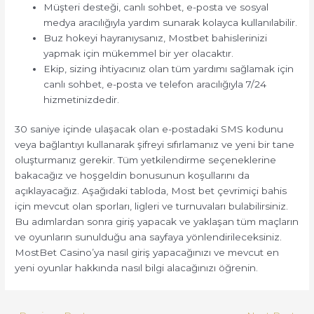
Müşteri desteği, canlı sohbet, e-posta ve sosyal
medya aracılığıyla yardım sunarak kolayca kullanılabilir.
Buz hokeyi hayranıysanız, Mostbet bahislerinizi
yapmak için mükemmel bir yer olacaktır.
Ekip, sizing ihtiyacınız olan tüm yardımı sağlamak için
canlı sohbet, e-posta ve telefon aracılığıyla 7/24
hizmetinizdedir.
30 saniye içinde ulaşacak olan e-postadaki SMS kodunu
veya bağlantıyı kullanarak şifreyi sıfırlamanız ve yeni bir tane
oluşturmanız gerekir. Tüm yetkilendirme seçeneklerine
bakacağız ve hoşgeldin bonusunun koşullarını da
açıklayacağız. Aşağıdaki tabloda, Most bet çevrimiçi bahis
için mevcut olan sporları, ligleri ve turnuvaları bulabilirsiniz.
Bu adımlardan sonra giriş yapacak ve yaklaşan tüm maçların
ve oyunların sunulduğu ana sayfaya yönlendirileceksiniz.
MostBet Casino’ya nasıl giriş yapacağınızı ve mevcut en
yeni oyunlar hakkında nasıl bilgi alacağınızı öğrenin.