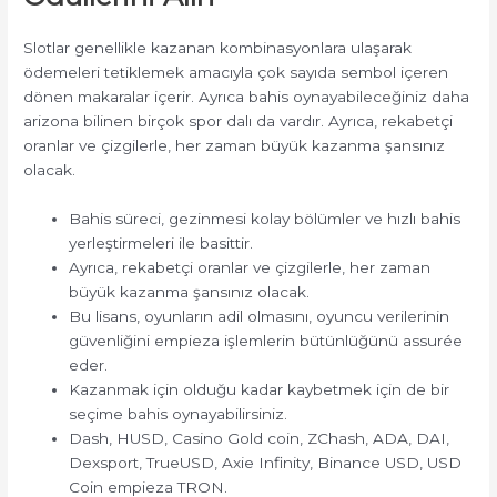
Slotlar genellikle kazanan kombinasyonlara ulaşarak
ödemeleri tetiklemek amacıyla çok sayıda sembol içeren
dönen makaralar içerir. Ayrıca bahis oynayabileceğiniz daha
arizona bilinen birçok spor dalı da vardır. Ayrıca, rekabetçi
oranlar ve çizgilerle, her zaman büyük kazanma şansınız
olacak.
Bahis süreci, gezinmesi kolay bölümler ve hızlı bahis
yerleştirmeleri ile basittir.
Ayrıca, rekabetçi oranlar ve çizgilerle, her zaman
büyük kazanma şansınız olacak.
Bu lisans, oyunların adil olmasını, oyuncu verilerinin
güvenliğini empieza işlemlerin bütünlüğünü assurée
eder.
Kazanmak için olduğu kadar kaybetmek için de bir
seçime bahis oynayabilirsiniz.
Dash, HUSD, Casino Gold coin, ZChash, ADA, DAI,
Dexsport, TrueUSD, Axie Infinity, Binance USD, USD
Coin empieza TRON.