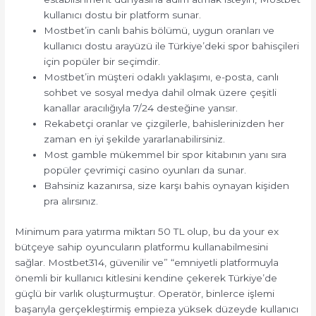
kullanıcı dostu bir platform sunar.
Mostbet’in canlı bahis bölümü, uygun oranları ve
kullanıcı dostu arayüzü ile Türkiye’deki spor bahisçileri
için popüler bir seçimdir.
Mostbet’in müşteri odaklı yaklaşımı, e-posta, canlı
sohbet ve sosyal medya dahil olmak üzere çeşitli
kanallar aracılığıyla 7/24 desteğine yansır.
Rekabetçi oranlar ve çizgilerle, bahislerinizden her
zaman en iyi şekilde yararlanabilirsiniz.
Most gamble mükemmel bir spor kitabının yanı sıra
popüler çevrimiçi casino oyunları da sunar.
Bahsiniz kazanırsa, size karşı bahis oynayan kişiden
pra alırsınız.
Minimum para yatırma miktarı 50 TL olup, bu da your ex
bütçeye sahip oyuncuların platformu kullanabilmesini
sağlar. Mostbet314, güvenilir ve” “emniyetli platformuyla
önemli bir kullanıcı kitlesini kendine çekerek Türkiye’de
güçlü bir varlık oluşturmuştur. Operatör, binlerce işlemi
başarıyla gerçekleştirmiş empieza yüksek düzeyde kullanıcı