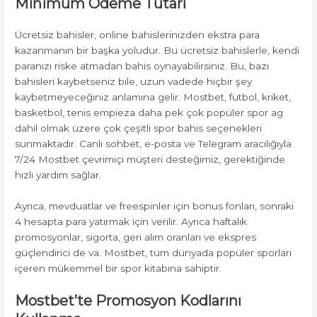
Minimum Ödeme Tutarı
Ücretsiz bahisler, online bahislerinizden ekstra para
kazanmanın bir başka yoludur. Bu ücretsiz bahislerle, kendi
paranızı riske atmadan bahis oynayabilirsiniz. Bu, bazı
bahisleri kaybetseniz bile, uzun vadede hiçbir şey
kaybetmeyeceğiniz anlamına gelir. Mostbet, futbol, kriket,
basketbol, tenis empieza daha pek çok popüler spor ag
dahil olmak üzere çok çeşitli spor bahis seçenekleri
sunmaktadır. Canlı sohbet, e-posta ve Telegram aracılığıyla
7/24 Mostbet çevrimiçi müşteri desteğimiz, gerektiğinde
hızlı yardım sağlar.
Ayrıca, mevduatlar ve freespinler için bonus fonları, sonraki
4 hesapta para yatırmak için verilir. Ayrıca haftalık
promosyonlar, sigorta, geri alım oranları ve ekspres
güçlendirici de va. Mostbet, tüm dünyada popüler sporları
içeren mükemmel bir spor kitabına sahiptir.
Mostbet’te Promosyon Kodlarını