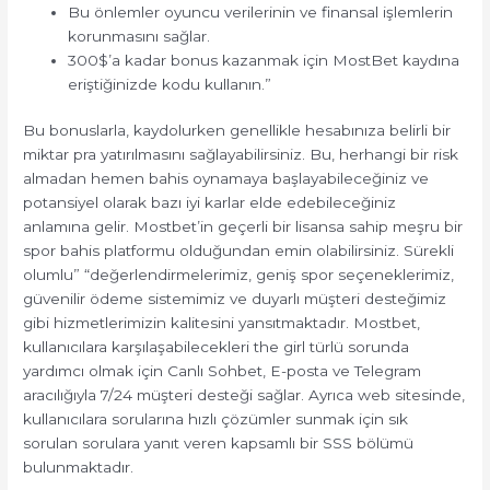
Bu önlemler oyuncu verilerinin ve finansal işlemlerin
korunmasını sağlar.
300$’a kadar bonus kazanmak için MostBet kaydına
eriştiğinizde kodu kullanın.”
Bu bonuslarla, kaydolurken genellikle hesabınıza belirli bir
miktar pra yatırılmasını sağlayabilirsiniz. Bu, herhangi bir risk
almadan hemen bahis oynamaya başlayabileceğiniz ve
potansiyel olarak bazı iyi karlar elde edebileceğiniz
anlamına gelir. Mostbet’in geçerli bir lisansa sahip meşru bir
spor bahis platformu olduğundan emin olabilirsiniz. Sürekli
olumlu” “değerlendirmelerimiz, geniş spor seçeneklerimiz,
güvenilir ödeme sistemimiz ve duyarlı müşteri desteğimiz
gibi hizmetlerimizin kalitesini yansıtmaktadır. Mostbet,
kullanıcılara karşılaşabilecekleri the girl türlü sorunda
yardımcı olmak için Canlı Sohbet, E-posta ve Telegram
aracılığıyla 7/24 müşteri desteği sağlar. Ayrıca web sitesinde,
kullanıcılara sorularına hızlı çözümler sunmak için sık
sorulan sorulara yanıt veren kapsamlı bir SSS bölümü
bulunmaktadır.