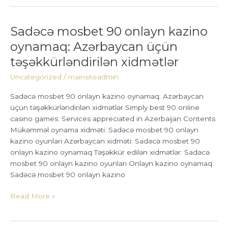
ahora
en
México
Sadəcə mosbet 90 onlayn kazino
Sadəcə
mosbet
oynamaq: Azərbaycan üçün
90
təşəkkürləndirilən xidmətlər
onlayn
kazino
Uncategorized
/
mainsiteadmin
oynamaq:
Sadəcə mosbet 90 onlayn kazino oynamaq: Azərbaycan
Azərbaycan
üçün təşəkkürləndirilən xidmətlər Simply best 90 online
üçün
casino games: Services appreciated in Azerbaijan Contents
təşəkkürləndirilən
Mükəmməl oynama xidməti: Sadəcə mosbet 90 onlayn
xidmətlər
kazino oyunları Azərbaycan xidməti: Sadəcə mosbet 90
onlayn kazino oynamaq Təşəkkür edilən xidmətlər: Sadəcə
mosbet 90 onlayn kazino oyunları Onlayn kazino oynamaq:
Sadəcə mosbet 90 onlayn kazino
Read More »