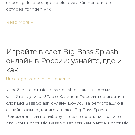
underlagt lulle betingelse plu levevilkår, heri barriere
spins
opfyldes, forinden virk
d.d.!
Read More »
Играйте в слот Big Bass Splash
Играйте
в
онлайн в России: узнайте, где и
слот
как!
Big
Bass
Uncategorized
/
mainsiteadmin
Splash
Играйте в слот Big Bass Splash онлайн в России:
онлайн
узнайте, где и как! Table Казино в России: где играть в
в
слот Big Bass Splash онлайн Бонусы за регистрацию в
России:
онлайн-казино для игры в слот Big Bass Splash
узнайте,
Рекомендации по выбору надежного онлайн-казино
где
для игры в слот Big Bass Splash Отзывы о игре в слот Big
и
как!